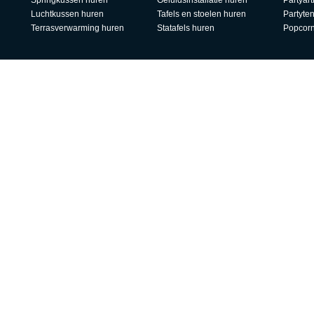
Springkussen huren
Geluidsinstallatie huren
Partyart
Luchtkussen huren
Tafels en stoelen huren
Partyte
Terrasverwarming huren
Statafels huren
Popcor