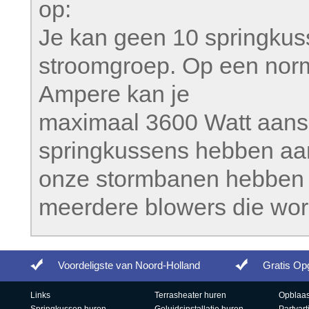
op:
Je kan geen 10 springkuss
stroomgroep. Op een nor
Ampere kan je
maximaal 3600 Watt aans
springkussens hebben aa
onze stormbanen hebben
meerdere blowers die wo
Voordeligste van Noord-Holland
Gratis Op
Links
Terrasheater huren
Opblaas