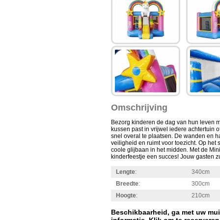
Omschrijving
Bezorg kinderen de dag van hun leven m
kussen past in vrijwel iedere achtertuin of
snel overal te plaatsen. De wanden en h
veiligheid en ruimt voor toezicht. Op het 
coole glijbaan in het midden. Met de Min
kinderfeestje een succes! Jouw gasten zu
Lengte
:
340cm
Breedte
:
300cm
Hoogte
:
210cm
Beschikbaarheid, ga met uw mui
informatie. Klik om te reserveren