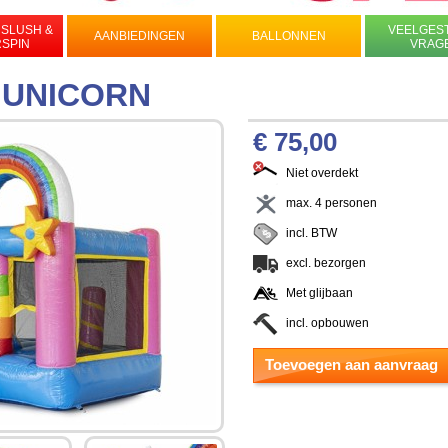
 SLUSH &
VEELGES
AANBIEDINGEN
BALLONNEN
RSPIN
VRAG
 UNICORN
€ 75,00
Niet overdekt
max. 4 personen
incl. BTW
excl. bezorgen
Met glijbaan
incl. opbouwen
Toevoegen aan aanvraag