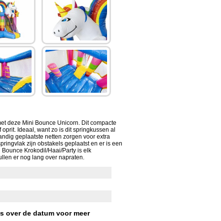
et deze Mini Bounce Unicorn. Dit compacte
 oprit. Ideaal, want zo is dit springkussen al
andig geplaatste netten zorgen voor extra
springvlak zijn obstakels geplaatst en er is een
i Bounce Krokodil/Haai/Party is elk
llen er nog lang over napraten.
s over de datum voor meer
.