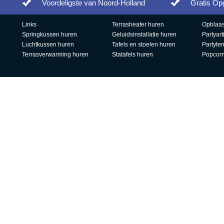
Voordeligste van Noord-Holland
Gratis Op
Links
Terrasheater huren
Opblaas
Springkussen huren
Geluidsinstallatie huren
Partyart
Luchtkussen huren
Tafels en stoelen huren
Partyte
Terrasverwarming huren
Statafels huren
Popcor