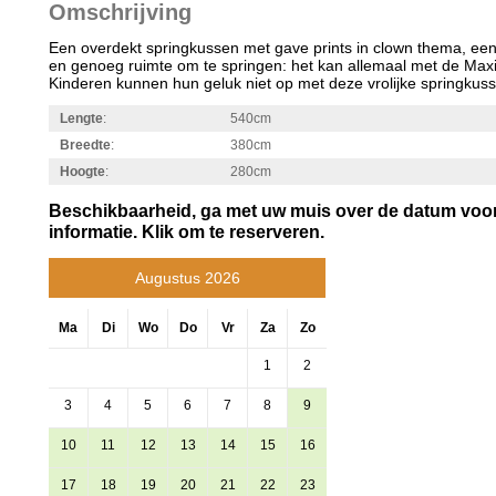
Omschrijving
Een overdekt springkussen met gave prints in clown thema, een
en genoeg ruimte om te springen: het kan allemaal met de Maxi
Kinderen kunnen hun geluk niet op met deze vrolijke springkus
Lengte
:
540cm
Breedte
:
380cm
Hoogte
:
280cm
Beschikbaarheid, ga met uw muis over de datum voo
informatie. Klik om te reserveren.
Augustus 2026
Ma
Di
Wo
Do
Vr
Za
Zo
1
2
3
4
5
6
7
8
9
10
11
12
13
14
15
16
17
18
19
20
21
22
23