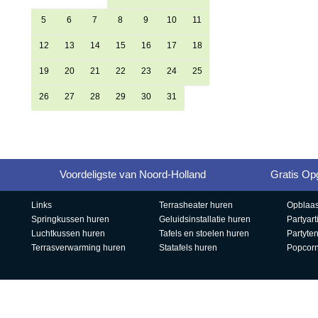
5
6
7
8
9
10
11
12
13
14
15
16
17
18
19
20
21
22
23
24
25
26
27
28
29
30
31
Ga terug naar overzicht
Voordeligste van Noord-Holland
Gratis Op
Links
Terrasheater huren
Opblaas
Springkussen huren
Geluidsinstallatie huren
Partyart
Luchtkussen huren
Tafels en stoelen huren
Partyte
Terrasverwarming huren
Statafels huren
Popcor