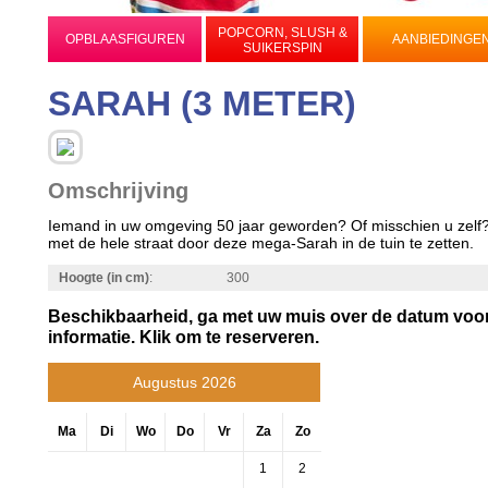
POPCORN, SLUSH &
OPBLAASFIGUREN
AANBIEDINGE
SUIKERSPIN
SARAH (3 METER)
Omschrijving
Iemand in uw omgeving 50 jaar geworden? Of misschien u zelf?
met de hele straat door deze mega-Sarah in de tuin te zetten.
Hoogte (in cm)
:
300
Beschikbaarheid, ga met uw muis over de datum voo
informatie. Klik om te reserveren.
Augustus 2026
Ma
Di
Wo
Do
Vr
Za
Zo
1
2