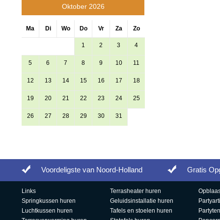
Oktober 2026
Ma
Di
Wo
Do
Vr
Za
Zo
1
2
3
4
5
6
7
8
9
10
11
12
13
14
15
16
17
18
19
20
21
22
23
24
25
26
27
28
29
30
31
Ga terug naar overzicht
Voordeligste van Noord-Holland
Gratis Op
Links
Terrasheater huren
Opblaas
Springkussen huren
Geluidsinstallatie huren
Partyart
Luchtkussen huren
Tafels en stoelen huren
Partyte